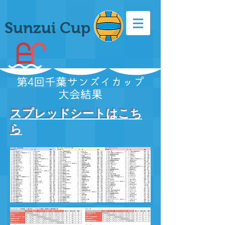
Sunzui Cup
第4回千葉サンズイカップ
大会結果
スプレッドシートはこち
ら