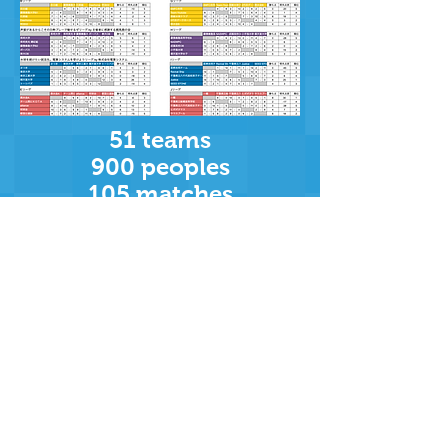
51 teams
900 peoples
105 matches
20 referees
【サンズイカップ実行委員会
】
Mail:
sunzuicup@gmail.com
LINE:
https://lin.ee/NP4Hc7
o